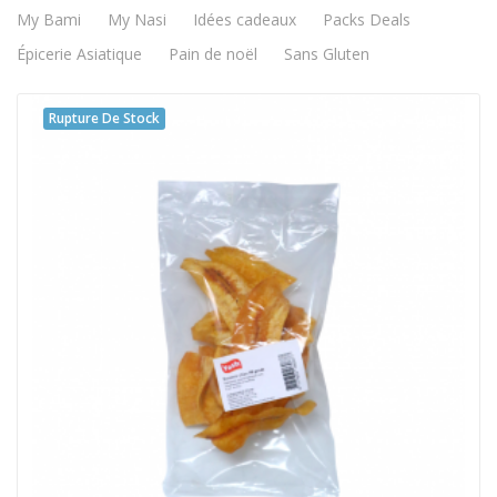
My Bami
My Nasi
Idées cadeaux
Packs Deals
Épicerie Asiatique
Pain de noël
Sans Gluten
Rupture De Stock