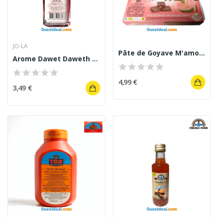
JO-LA
Pâte de Goyave M'amour – Lesueur 350 g
Arome Dawet Daweth JO-LA 50 ml
4,99 €
3,49 €