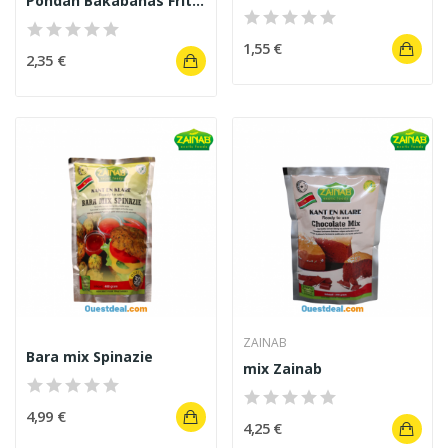
Pondan Bakabanas Fritter Mix 200 g.
1,55 €
2,35 €
ZAINAB
Bara mix Spinazie
mix Zainab
4,99 €
4,25 €