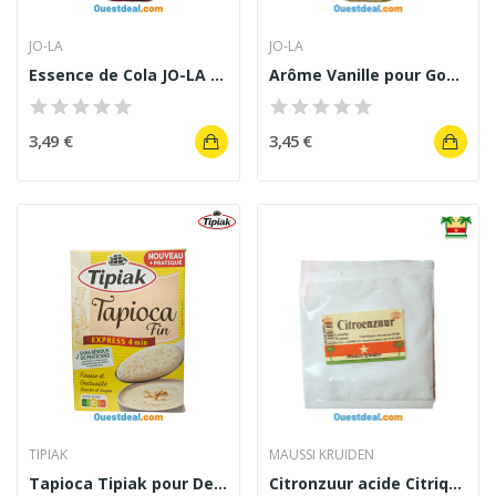
JO-LA
JO-LA
Essence de Cola JO-LA pour Boissons et Desserts...
Arôme Vanille pour Gourmets 50 ml
3,49 €
3,45 €
TIPIAK
MAUSSI KRUIDEN
Tapioca Tipiak pour Desserts et Soupes 300g
Citronzuur acide Citrique l'âme du floup...