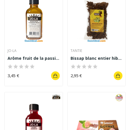
JO-LA
TANTIE
Arôme fruit de la passion Jo-La Marakoeza 50 ml
Bissap blanc entier hibiscus séché Tantie 100 g
3,45 €
2,95 €