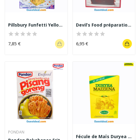
Pillsbury Funfetti Yellow Cake & Cupcake Mix 432 g
Devil’s Food préparation pour gâteau Cake Mix...
7,85 €
6,95 €
PONDAN
Fécule de Maïs Duryea Maizena 250 g