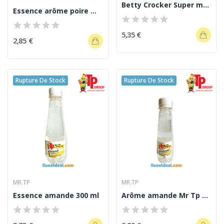
Betty Crocker Super moist Strawberry
Essence arôme poire Mr Tp 130 ml
5,35 €
2,85 €
Rupture De Stock
Rupture De Stock
MR.TP
MR.TP
Essence amande 300 ml
Arôme amande Mr Tp 130 ml