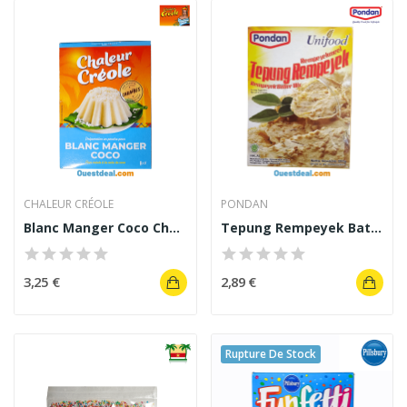
CHALEUR CRÉOLE
PONDAN
Blanc Manger Coco Chaleur Créole 85 g
Tepung Rempeyek Batter Mix Pondan 200g
3,25 €
2,89 €
Rupture De Stock