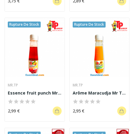
3,75 €
2,89 €
Rupture De Stock
Rupture De Stock
MR.TP
MR.TP
Essence fruit punch Mr Tp 130 ml
Arôme Maracudja Mr Tp 130 ml
2,99 €
2,95 €