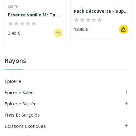
MR.TP
Pack Découverte Floup Créole JO-LA – 4 Essences...
Essence vanille Mr Tp 300 ml
13,96 €
3,49 €
Rayons
Épicerie
Épicerie Salée

Epicerie Sucrée

Frais Et Surgelés
Boissons Exotiques
