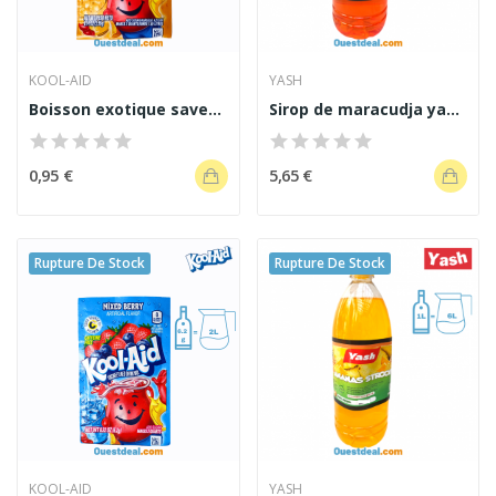
KOOL-AID
YASH
Boisson exotique saveur ananas Kool-Aid 3,96g
Sirop de maracudja yash 1 L
0,95 €
5,65 €
Rupture De Stock
Rupture De Stock
KOOL-AID
YASH