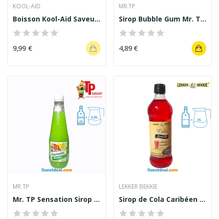
KOOL-AID
MR.TP
Boisson Kool-Aid Saveur fraise 538 g
Sirop Bubble Gum Mr. T.P 500 ml
9,99 €
4,89 €
MR.TP
LEKKER BEKKIE
Mr. TP Sensation Sirop de Zuurwater Citron -...
Sirop de Cola Caribéen - Lekker Bekkie 500 ml