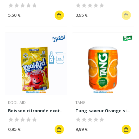
5,50 €
0,95 €
KOOL-AID
TANG
Boisson citronnée exotique Kool-Aid 6,5 g
Tang saveur Orange sirop en poudre 566g
0,95 €
9,99 €