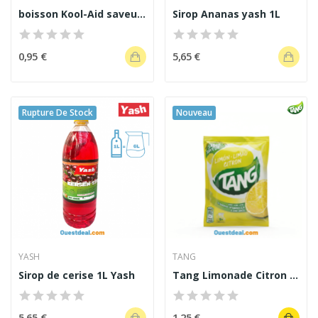
boisson Kool-Aid saveur Mixed Berry 6.2g
Sirop Ananas yash 1L
0,95 €
5,65 €
Rupture De Stock
Nouveau
YASH
TANG
Sirop de cerise 1L Yash
Tang Limonade Citron 30g Préparation Boisson...
5,65 €
1,25 €