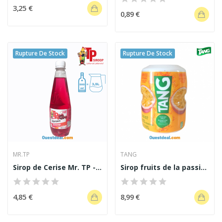
3,25 €
0,89 €
Rupture De Stock
Rupture De Stock
MR.TP
TANG
Sirop de Cerise Mr. TP - 500 ml
Sirop fruits de la passion TANG 510g
4,85 €
8,99 €