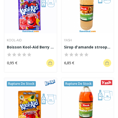
KOOL-AID
YASH
Boisson Kool-Aid Berry Cherry cerise et baies...
Sirop d'amande stroop D'orgeat 1L
0,95 €
6,85 €
Rupture De Stock
Rupture De Stock