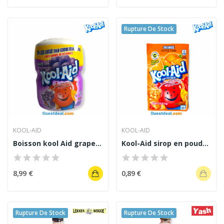
Rupture De Stock
KOOL-AID
KOOL-AID
Boisson kool Aid grape saveur raisin 538g
Kool-Aid sirop en poudre saveur Orange 4.2g
8,99 €
0,89 €
Rupture De Stock
Rupture De Stock