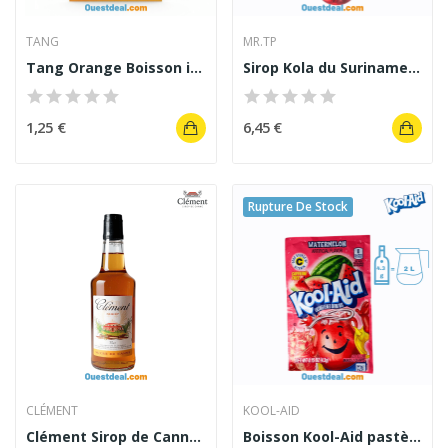
TANG
MR.TP
Tang Orange Boisson instantanée saveur orange...
Sirop Kola du Suriname Mr TP 1 L
1,25 €
6,45 €
Rupture De Stock
CLÉMENT
KOOL-AID
Clément Sirop de Canne 70 cl
Boisson Kool-Aid pastèque Watermelon 4.3g