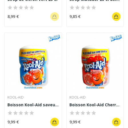
8,99 €
9,85 €
KOOL-AID
KOOL-AID
Boisson Kool-Aid saveur Tropical punch 538g
Boisson Kool-Aid Cherry saveur cerise 538 g
9,99 €
9,99 €