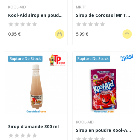
KOOL-AID
MR.TP
Kool-Aid sirop en poudre saveur raisin 3.9g
Sirop de Corossol Mr Tp 1 L
0,95 €
5,99 €
Rupture De Stock
Rupture De Stock
KOOL-AID
Sirop d'amande 300 ml
Sirop en poudre Kool-Aid black cherry 3.6g