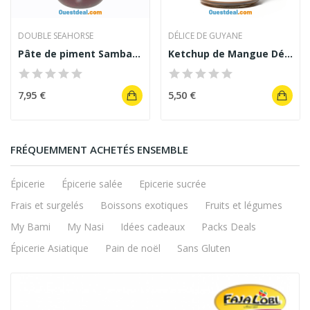
DOUBLE SEAHORSE
DÉLICE DE GUYANE
Pâte de piment Sambal Thailand fort grand...
Ketchup de Mangue Délices de Guyane 120 g
7,95 €
5,50 €
FRÉQUEMMENT ACHETÉS ENSEMBLE
Épicerie
Épicerie salée
Epicerie sucrée
Frais et surgelés
Boissons exotiques
Fruits et légumes
My Bami
My Nasi
Idées cadeaux
Packs Deals
Épicerie Asiatique
Pain de noël
Sans Gluten