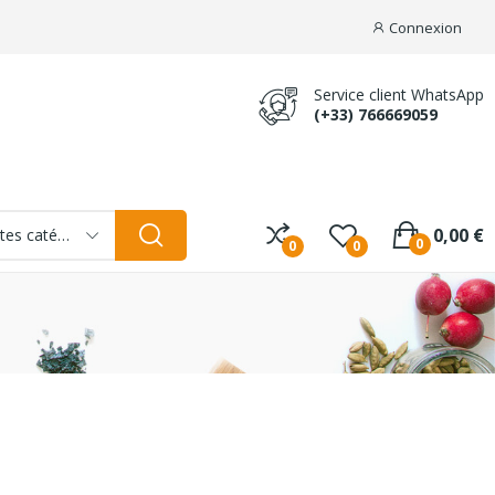
Connexion
Service client WhatsApp
(+33) 766669059
0,00 €
Toutes catégories
0
0
0