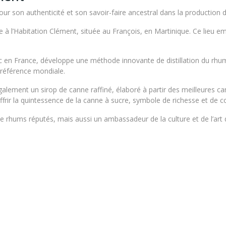
son authenticité et son savoir-faire ancestral dans la production d
 l’Habitation Clément, située au François, en Martinique. Ce lieu em
ac en France, développe une méthode innovante de distillation du rhum
référence mondiale.
alement un sirop de canne raffiné, élaboré à partir des meilleures can
 offrir la quintessence de la canne à sucre, symbole de richesse et de con
rhums réputés, mais aussi un ambassadeur de la culture et de l’art d