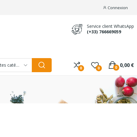
Connexion
Service client WhatsApp
(+33) 766669059
0,00 €
Toutes catégories
0
0
0