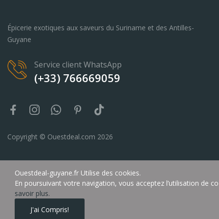
Épicerie exotiques aux saveurs du Suriname et des Antilles-
Guyane
Service client WhatsApp
(+33) 766669059
Copyright © Ouestdeal.com 2026
Ouestdeal-guyane.fr Utilise des cookies.
En poursuivant votre navigation, vous acceptez l’utilisation de 
savoir plus.
J'ai Compris!