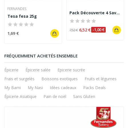
FERNANDES
Pack Découverte 4 Saveurs de Chips de Plantain
Tesa fesa 25g
6,52 €
-1,00 €
7,52 €
1,69 €
FRÉQUEMMENT ACHETÉS ENSEMBLE
Épicerie
Épicerie salée
Epicerie sucrée
Frais et surgelés
Boissons exotiques
Fruits et légumes
My Bami
My Nasi
Idées cadeaux
Packs Deals
Épicerie Asiatique
Pain de noël
Sans Gluten