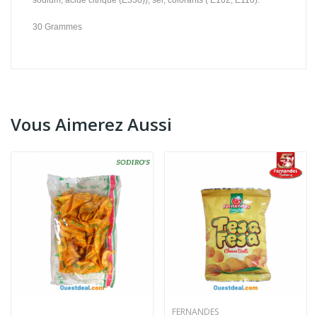
sodium, acide citrique (E330)), sel, colorants ( E102, E110).
30 Grammes
Vous Aimerez Aussi
FERNANDES