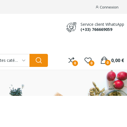
Connexion
Service client WhatsApp
(+33) 766669059
0,00 €
Toutes catégories
0
0
0