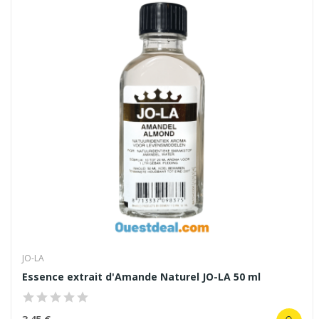
JO-LA
Essence extrait d'Amande Naturel JO-LA 50 ml
3,45 €