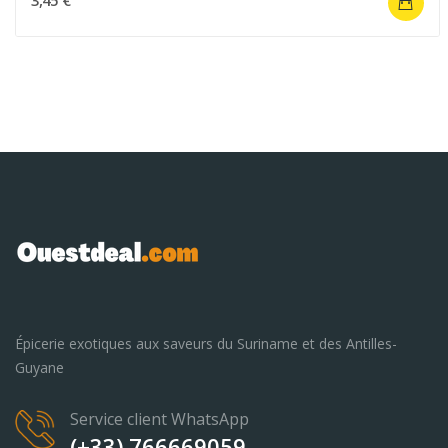
Épicerie exotiques aux saveurs du Suriname et des Antilles-
Guyane
Service client WhatsApp
(+33) 766669059