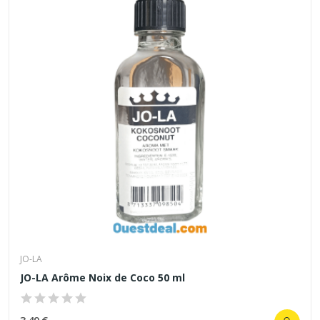
JO-LA
JO-LA Arôme Noix de Coco 50 ml
3,49 €