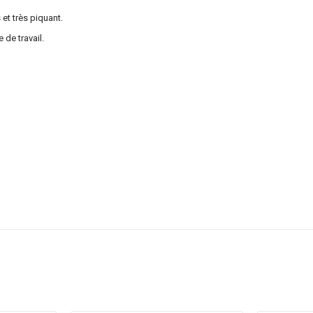
et très piquant.
 de travail.