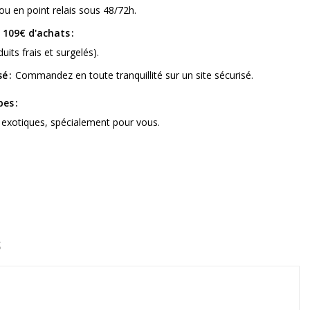
ou en point relais sous 48/72h.
s 109€ d'achats
uits frais et surgelés).
sé
Commandez en toute tranquillité sur un site sécurisé.
bes
 exotiques, spécialement pour vous.
S