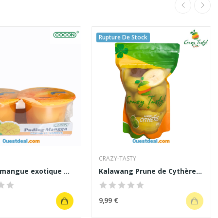
Rupture De Stock
CRAZY-TASTY
Pudding mangue exotique Cocon lot de 2 pcs
Kalawang Prune de Cythère crazy tasty 625 g
9,99 €