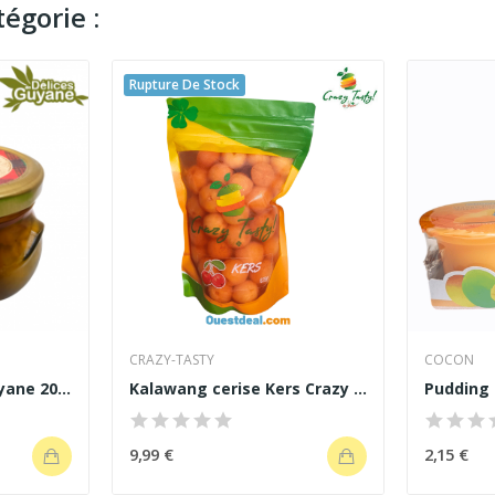
égorie :
Rupture De Stock
CRAZY-TASTY
COCON
Parepous Delices Guyane 200g
Kalawang cerise Kers Crazy Tasty 625g
9,99 €
2,15 €