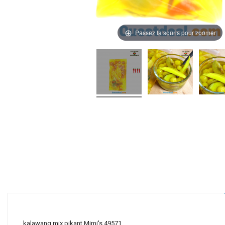
Passez la souris pour zoomer
kalawang mix pikant Mimi's 49571