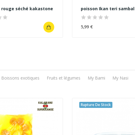
 rouge séché kakastone
poisson Ikan teri sambal
5,99 €
Boissons exotiques
Fruits et légumes
My Bami
My Nasi
Rupture De Stock