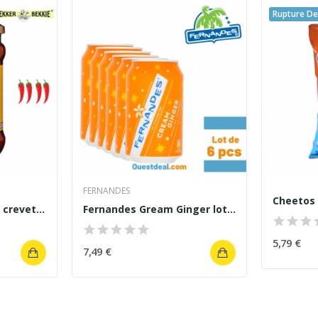
Rupture De
FERNANDES
Cheetos 
Pâte de piments aux crevettes
Fernandes Gream Ginger lot 6 pcs
5,79 €
7,49 €