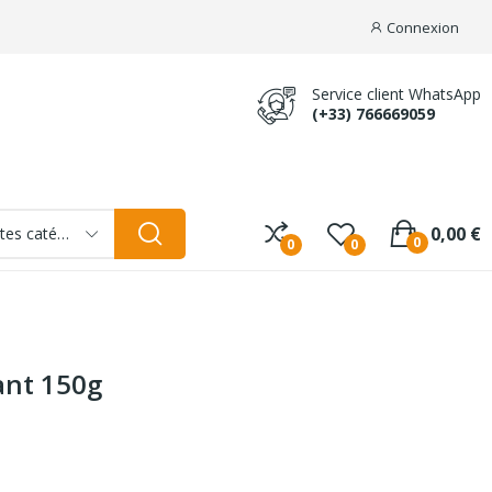
Connexion
Service client WhatsApp
(+33) 766669059
0,00 €
Toutes catégories
0
0
0
ant 150g