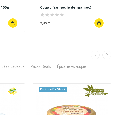
 100g
Couac (semoule de manioc)
5,45 €
Idées cadeaux
Packs Deals
Épicerie Asiatique
Rupture De Stock