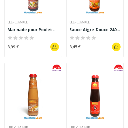
LEE-KUM-KEE
LEE-KUM-KEE
Marinade pour Poulet de Lee Kum Kee - 410 mL
Sauce Aigre-Douce 240 g- LEE KUM KEE
3,99 €
3,45 €
LEE-KUM-KEE
LEE-KUM-KEE