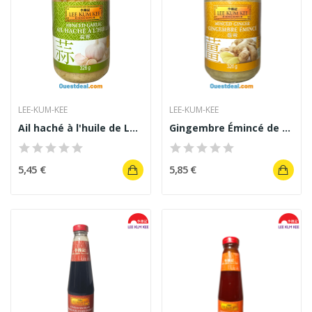
LEE-KUM-KEE
LEE-KUM-KEE
Ail haché à l'huile de Lee Kum Kee 326 g
Gingembre Émincé de Lee Kum Kee 326 g
5,45 €
5,85 €