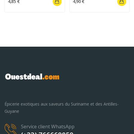
4,85 €
4,90 €
Épicerie exotiques aux saveurs du Suriname et des Antilles-
Guyane
Service client WhatsApp