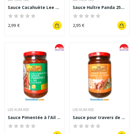
Sauce Cacahuète Lee Kum Kee 226 g
Sauce Huître Panda 255 g
2,99 €
2,95 €
LEE-KUM-KEE
LEE-KUM-KEE
Sauce Pimentée à l'Ail de LEE KUM KEE 368 g
Sauce pour travers de porc LEE KUM KEE 397 g