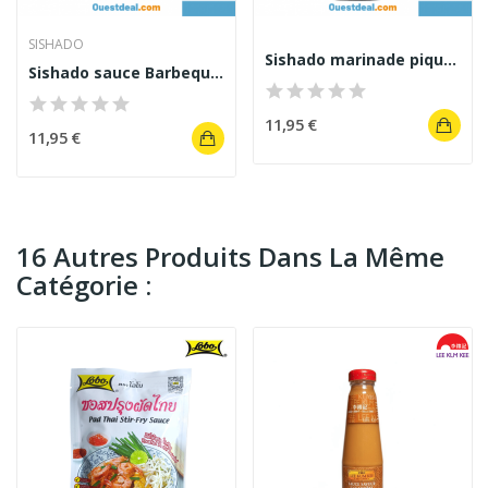
SISHADO
Sishado marinade piquant, salé et sucré 1 L
Sishado sauce Barbeque & Grill 1L
11,95 €
11,95 €
16 Autres Produits Dans La Même
Catégorie :