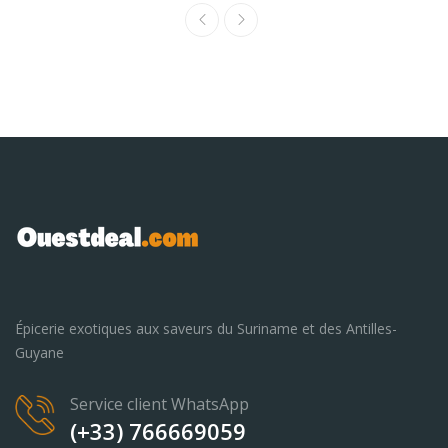
Épicerie exotiques aux saveurs du Suriname et des Antilles-
Guyane
Service client WhatsApp
(+33) 766669059