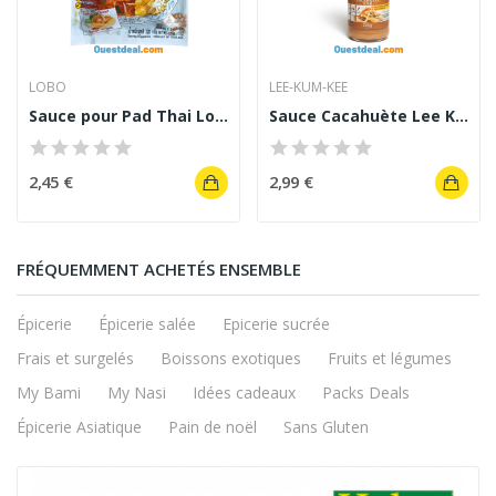
LOBO
LEE-KUM-KEE
Sauce pour Pad Thai Lobo 120 g
Sauce Cacahuète Lee Kum Kee 226 g
2,45 €
2,99 €
FRÉQUEMMENT ACHETÉS ENSEMBLE
Épicerie
Épicerie salée
Epicerie sucrée
Frais et surgelés
Boissons exotiques
Fruits et légumes
My Bami
My Nasi
Idées cadeaux
Packs Deals
Épicerie Asiatique
Pain de noël
Sans Gluten