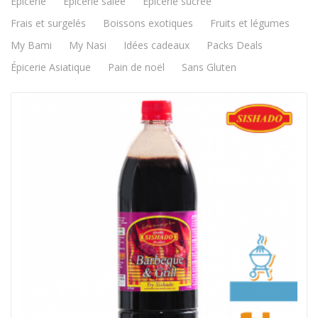
Épicerie
Épicerie salée
Epicerie sucrée
Frais et surgelés
Boissons exotiques
Fruits et légumes
My Bami
My Nasi
Idées cadeaux
Packs Deals
Épicerie Asiatique
Pain de noël
Sans Gluten