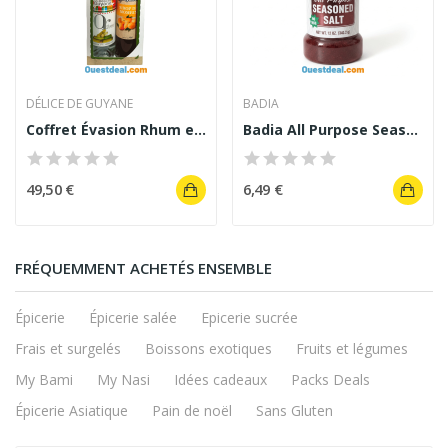
DÉLICE DE GUYANE
BADIA
Coffret Évasion Rhum et Sirop Mombin Délice de...
Badia All Purpose Seasoned Salt Sel Assaisonné...
49,50 €
6,49 €
FRÉQUEMMENT ACHETÉS ENSEMBLE
Épicerie
Épicerie salée
Epicerie sucrée
Frais et surgelés
Boissons exotiques
Fruits et légumes
My Bami
My Nasi
Idées cadeaux
Packs Deals
Épicerie Asiatique
Pain de noël
Sans Gluten