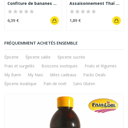
Confiture de bananes au miel Délices de Guyane 210
Assaisonnement Thaï épice poulet-et-Riz Lobo 50 g
6,39 €
1,89 €
FRÉQUEMMENT ACHETÉS ENSEMBLE
Épicerie
Épicerie salée
Epicerie sucrée
Frais et surgelés
Boissons exotiques
Fruits et légumes
My Bami
My Nasi
Idées cadeaux
Packs Deals
Épicerie Asiatique
Pain de noël
Sans Gluten