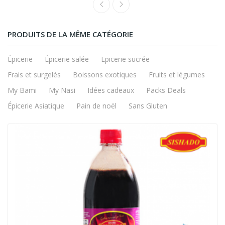
PRODUITS DE LA MÊME CATÉGORIE
Épicerie
Épicerie salée
Epicerie sucrée
Frais et surgelés
Boissons exotiques
Fruits et légumes
My Bami
My Nasi
Idées cadeaux
Packs Deals
Épicerie Asiatique
Pain de noël
Sans Gluten