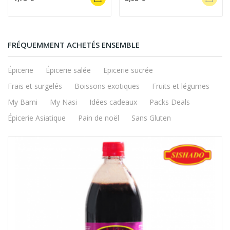
FRÉQUEMMENT ACHETÉS ENSEMBLE
Épicerie
Épicerie salée
Epicerie sucrée
Frais et surgelés
Boissons exotiques
Fruits et légumes
My Bami
My Nasi
Idées cadeaux
Packs Deals
Épicerie Asiatique
Pain de noël
Sans Gluten