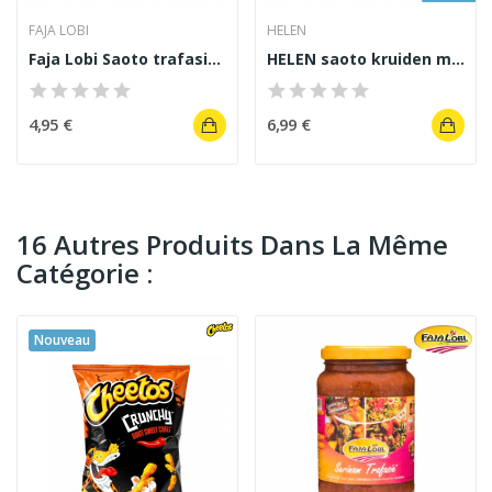
FAJA LOBI
HELEN
Faja Lobi Saoto trafasie sauce pour soupe 360 g
HELEN saoto kruiden met peper sauce saté 330 ml
4,95 €
6,99 €
16 Autres Produits Dans La Même
Catégorie :
Nouveau