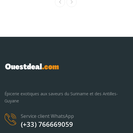
Épicerie exotiques aux saveurs du Suriname et des Antilles-
Guyane
Service client WhatsApp
(+33) 766669059