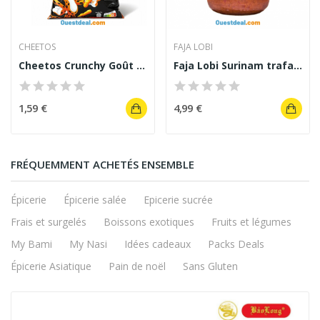
CHEETOS
FAJA LOBI
Cheetos Crunchy Goût Sweet Chili 90 g
Faja Lobi Surinam trafasie sauce wok
1,59 €
4,99 €
FRÉQUEMMENT ACHETÉS ENSEMBLE
Épicerie
Épicerie salée
Epicerie sucrée
Frais et surgelés
Boissons exotiques
Fruits et légumes
My Bami
My Nasi
Idées cadeaux
Packs Deals
Épicerie Asiatique
Pain de noël
Sans Gluten